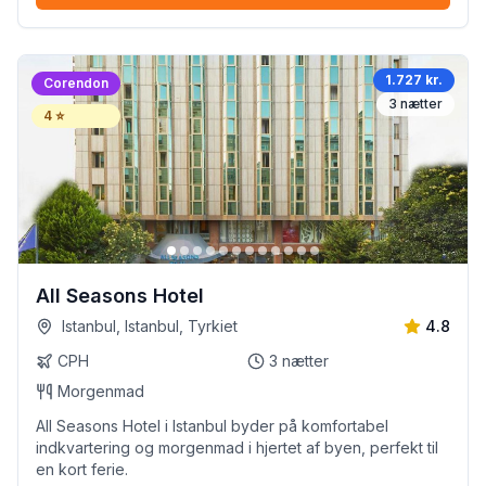
1.727 kr.
Corendon
3
nætter
4
⭐
All Seasons Hotel
Istanbul, Istanbul, Tyrkiet
4.8
CPH
3
nætter
Morgenmad
All Seasons Hotel i Istanbul byder på komfortabel
indkvartering og morgenmad i hjertet af byen, perfekt til
en kort ferie.