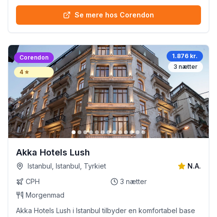
Se mere hos Corendon
1.876 kr.
Corendon
3
nætter
4
⭐
Akka Hotels Lush
Istanbul, Istanbul, Tyrkiet
N.A.
CPH
3
nætter
Morgenmad
Akka Hotels Lush i Istanbul tilbyder en komfortabel base