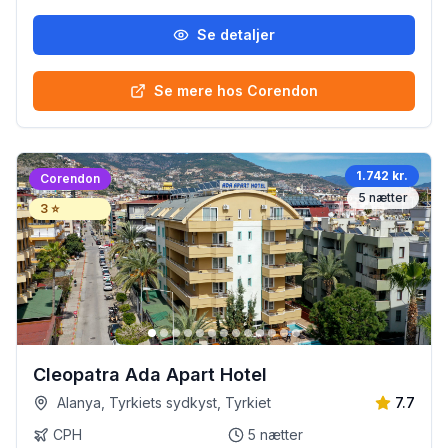
Se detaljer
Se mere hos Corendon
1.742 kr.
Corendon
5
nætter
3
⭐
Cleopatra Ada Apart Hotel
Alanya, Tyrkiets sydkyst, Tyrkiet
7.7
CPH
5
nætter