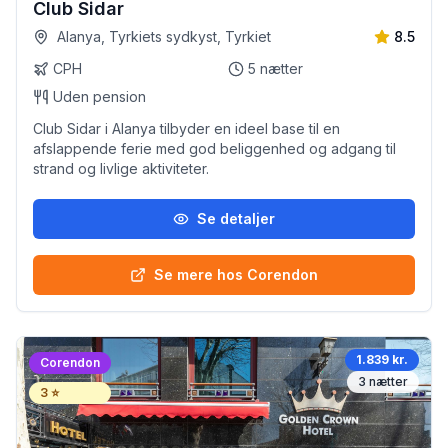
Club Sidar
Alanya, Tyrkiets sydkyst, Tyrkiet
8.5
CPH
5
nætter
Uden pension
Club Sidar i Alanya tilbyder en ideel base til en
afslappende ferie med god beliggenhed og adgang til
strand og livlige aktiviteter.
Se detaljer
Se mere hos Corendon
1.839 kr.
Corendon
3
nætter
3
⭐