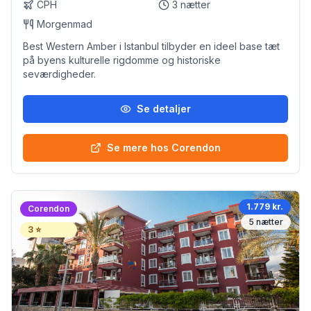
CPH
3
nætter
Morgenmad
Best Western Amber i Istanbul tilbyder en ideel base tæt
på byens kulturelle rigdomme og historiske
seværdigheder.
Se detaljer
Se mere hos Corendon
1.779 kr.
Corendon
5
nætter
3
⭐