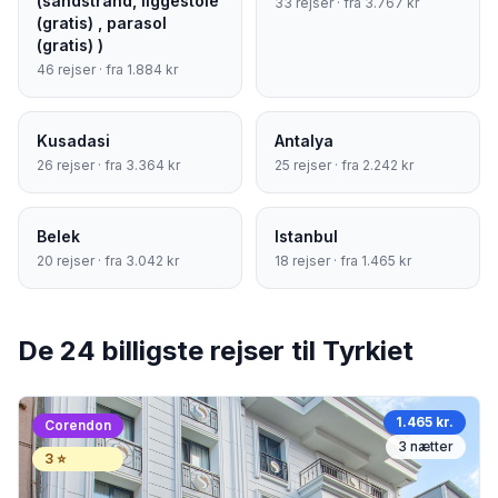
(sandstrand, liggestole
33
rejser · fra
3.767
kr
(gratis) , parasol
(gratis) )
46
rejser · fra
1.884
kr
Kusadasi
Antalya
26
rejser · fra
3.364
kr
25
rejser · fra
2.242
kr
Belek
Istanbul
20
rejser · fra
3.042
kr
18
rejser · fra
1.465
kr
De 24 billigste rejser til Tyrkiet
1.465 kr.
Corendon
3
nætter
3
⭐