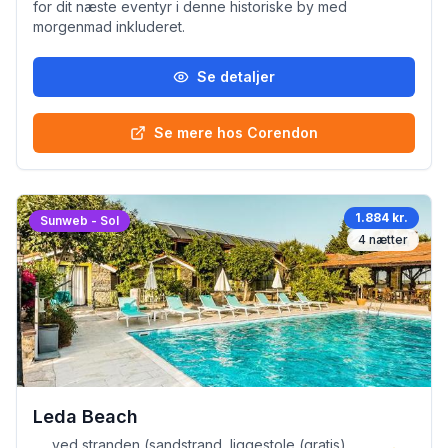
for dit næste eventyr i denne historiske by med
morgenmad inkluderet.
Se detaljer
Se mere hos Corendon
1.884 kr.
Sunweb - Sol
4
nætter
Leda Beach
ved stranden (sandstrand, liggestole (gratis) ,