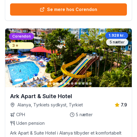
Se mere hos Corendon
1.928 kr.
Corendon
5
nætter
3
⭐
Ark Apart & Suite Hotel
Alanya, Tyrkiets sydkyst, Tyrkiet
7.9
CPH
5
nætter
Uden pension
Ark Apart & Suite Hotel i Alanya tilbyder et komfortabelt