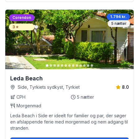
1.794 kr.
Corendon
5
nætter
3
⭐
Leda Beach
Side, Tyrkiets sydkyst, Tyrkiet
8.0
CPH
5
nætter
Morgenmad
Leda Beach i Side er ideelt for familier og par, der søger
en afslappende ferie med morgenmad og nem adgang til
stranden.