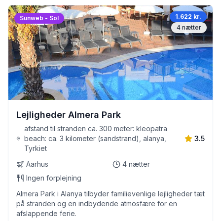
1.622 kr.
Sunweb - Sol
4
nætter
Lejligheder Almera Park
afstand til stranden ca. 300 meter: kleopatra
beach: ca. 3 kilometer (sandstrand), alanya,
3.5
Tyrkiet
Aarhus
4
nætter
Ingen forplejning
Almera Park i Alanya tilbyder familievenlige lejligheder tæt
på stranden og en indbydende atmosfære for en
afslappende ferie.