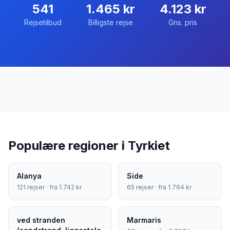
541
1.465
kr
4.123
kr
Rejsetilbud
Billigste rejse
Gns. pris
Populære regioner i
Tyrkiet
Alanya
Side
121
rejser · fra
1.742
kr
65
rejser · fra
1.794
kr
ved stranden
Marmaris