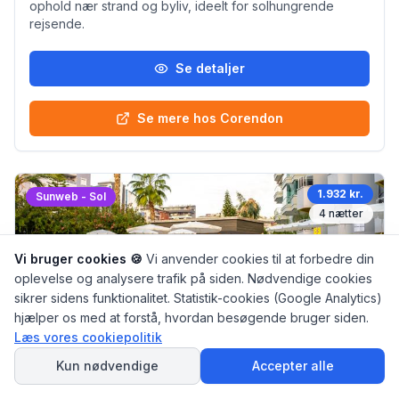
ophold nær strand og byliv, ideelt for solhungrende
rejsende.
Se detaljer
Se mere hos Corendon
1.932 kr.
Sunweb - Sol
4
nætter
Vi bruger cookies 🍪
Vi anvender cookies til at forbedre din
oplevelse og analysere trafik på siden. Nødvendige cookies
sikrer sidens funktionalitet. Statistik-cookies (Google Analytics)
hjælper os med at forstå, hvordan besøgende bruger siden.
Læs vores cookiepolitik
SPØRG
AI Rejseguiden
Kun nødvendige
Accepter alle
Hotel Simply Fine Alize
afstand til stranden ca. 150 meter (liggestole