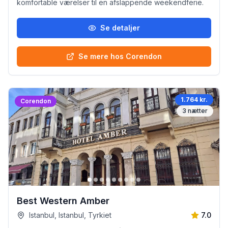
komfortable værelser til en afslappende weekendferie.
Se detaljer
Se mere hos Corendon
1.764 kr.
Corendon
3
nætter
Best Western Amber
Istanbul, Istanbul, Tyrkiet
7.0