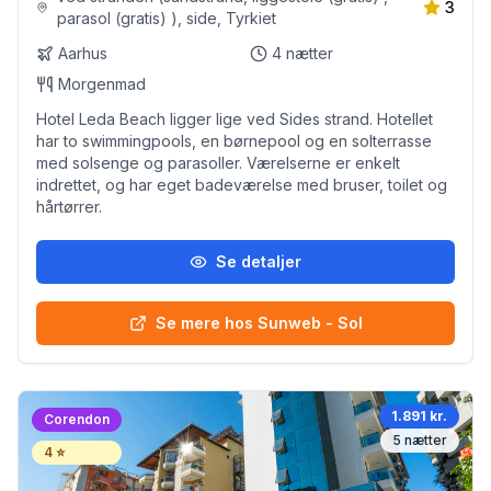
3
parasol (gratis) ), side, Tyrkiet
Aarhus
4
nætter
Morgenmad
Hotel Leda Beach ligger lige ved Sides strand. Hotellet
har to swimmingpools, en børnepool og en solterrasse
med solsenge og parasoller. Værelserne er enkelt
indrettet, og har eget badeværelse med bruser, toilet og
hårtørrer.
Se detaljer
Se mere hos Sunweb - Sol
1.891 kr.
Corendon
5
nætter
4
⭐