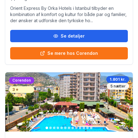
Orient Express By Orka Hotels i Istanbul tilbyder en
kombination af komfort og kultur for både par og familier,
der ønsker at udforske den tyrkiske ho...
Se detaljer
Se mere hos Corendon
1.801 kr.
Corendon
5
nætter
3
⭐