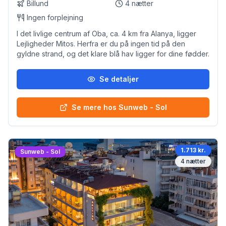
Billund
4
nætter
Ingen forplejning
I det livlige centrum af Oba, ca. 4 km fra Alanya, ligger
Lejligheder Mitos. Herfra er du på ingen tid på den
gyldne strand, og det klare blå hav ligger for dine fødder.
Se detaljer
Se mere hos Sunweb - Sol
1.713 kr.
Sunweb - Sol
4
nætter