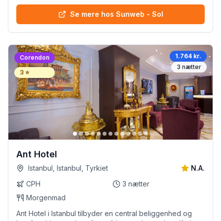
Se mere hos Sunweb - Sol
1.764 kr.
Corendon
3
nætter
3
⭐
Ant Hotel
Istanbul, Istanbul, Tyrkiet
N.A.
CPH
3
nætter
Morgenmad
Ant Hotel i Istanbul tilbyder en central beliggenhed og