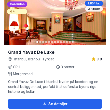
1.854 kr.
Corendon
3
nætter
4
⭐
Grand Yavuz De Luxe
Istanbul, Istanbul, Tyrkiet
8.8
CPH
3
nætter
Morgenmad
Grand Yavuz De Luxe i Istanbul byder på komfort og en
central beliggenhed, perfekt til at udforske byens rige
historie og kultur.
Se detaljer