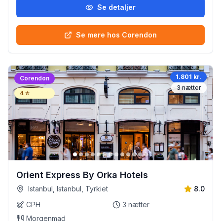
Se detaljer
Se mere hos Corendon
1.801 kr.
Corendon
3
nætter
4
⭐
Orient Express By Orka Hotels
Istanbul, Istanbul, Tyrkiet
8.0
CPH
3
nætter
Morgenmad