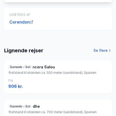
UDBYDES AF
Corendon
Lignende rejser
Se flere
Lejligheder Ancora Salou
Sunweb - Sol
afstand til stranden ca. 500 meter (sandstrand), Spanien
Fra
906
kr.
Hotel htop Jadhe
Sunweb - Sol
afstand til stranden ca. 700 meter (sandstrand), Spanien