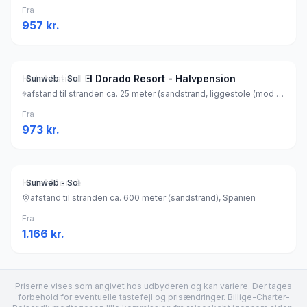
Fra
957
kr.
Hotel Estival El Dorado Resort - Halvpension
Sunweb - Sol
afstand til stranden ca. 25 meter (sandstrand, liggestole (mod betaling) , parasol (mod betaling) ), Spanien
Fra
973
kr.
Hotel Mercè
Sunweb - Sol
afstand til stranden ca. 600 meter (sandstrand), Spanien
Fra
1.166
kr.
Priserne vises som angivet hos udbyderen og kan variere. Der tages
forbehold for eventuelle tastefejl og prisændringer. Billige-Charter-