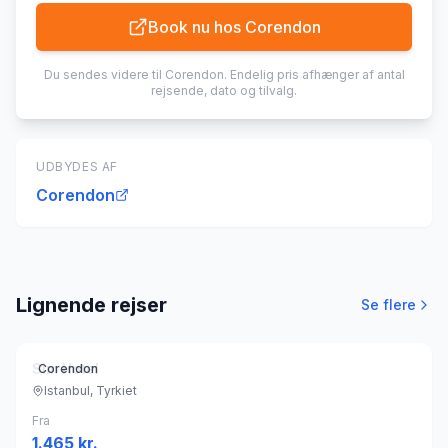
Book nu hos
Corendon
Du sendes videre til
Corendon
. Endelig pris afhænger af antal
rejsende, dato og tilvalg.
UDBYDES AF
Corendon
Lignende rejser
Se flere
Sim Hotel
Corendon
Istanbul, Tyrkiet
Fra
1.465
kr.