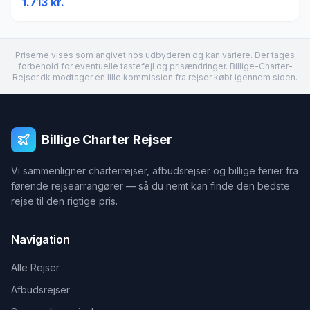
1.713
kr.
Priserne vises som angivet hos udbyderen og kan variere. Der tages
forbehold for eventuelle tastefejl og prisændringer. Billige-Charter-
Rejser.dk modtager en lille kommission fra rejser købt igennem siden.
Billige Charter Rejser
Vi sammenligner charterrejser, afbudsrejser og billige ferier fra
førende rejsearrangører — så du nemt kan finde den bedste
rejse til den rigtige pris.
Navigation
Alle Rejser
Afbudsrejser