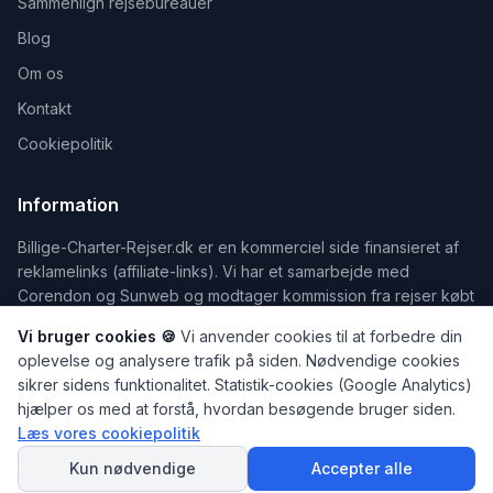
Sammenlign rejsebureauer
Blog
Om os
Kontakt
Cookiepolitik
Information
Billige-Charter-Rejser.dk er en kommerciel side finansieret af
reklamelinks (affiliate-links). Vi har et samarbejde med
Corendon og Sunweb og modtager kommission fra rejser købt
via siden. Vi viser kun rejser fra vores samarbejdspartnere.
Vi bruger cookies 🍪
Vi anvender cookies til at forbedre din
Der tages forbehold for eventuelle tastefejl og prisændringer.
oplevelse og analysere trafik på siden. Nødvendige cookies
sikrer sidens funktionalitet. Statistik-cookies (Google Analytics)
hjælper os med at forstå, hvordan besøgende bruger siden.
Læs vores cookiepolitik
©
2026
Billige-Charter-Rejser.dk — Din guide til billige rejser
SPØRG
AI Rejseguiden
Kun nødvendige
Accepter alle