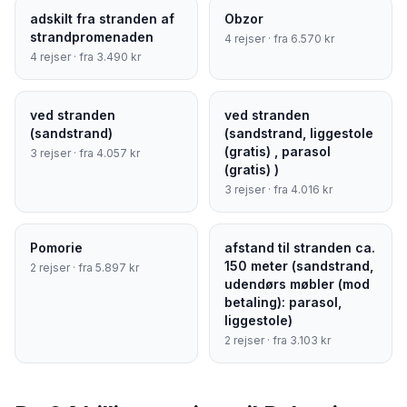
adskilt fra stranden af
Obzor
strandpromenaden
4
rejser · fra
6.570
kr
4
rejser · fra
3.490
kr
ved stranden
ved stranden
(sandstrand)
(sandstrand, liggestole
(gratis) , parasol
3
rejser · fra
4.057
kr
(gratis) )
3
rejser · fra
4.016
kr
Pomorie
afstand til stranden ca.
150 meter (sandstrand,
2
rejser · fra
5.897
kr
udendørs møbler (mod
betaling): parasol,
liggestole)
2
rejser · fra
3.103
kr