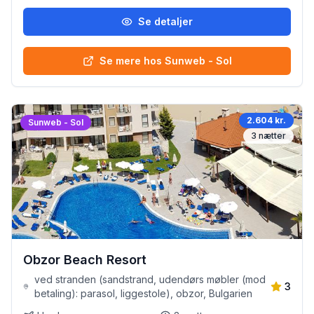
Se detaljer
Se mere hos Sunweb - Sol
2.604 kr.
Sunweb - Sol
3
nætter
Obzor Beach Resort
ved stranden (sandstrand, udendørs møbler (mod
3
betaling): parasol, liggestole), obzor, Bulgarien