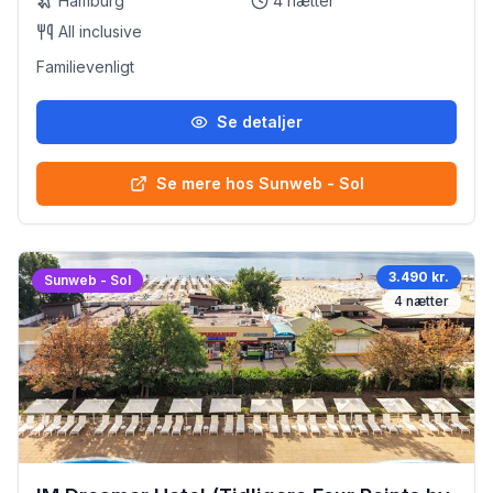
Hamburg
4
nætter
All inclusive
Familievenligt
Se detaljer
Se mere hos Sunweb - Sol
3.490 kr.
Sunweb - Sol
4
nætter