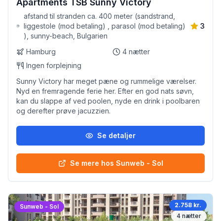
Apartments TSB Sunny Victory
afstand til stranden ca. 400 meter (sandstrand,
liggestole (mod betaling) , parasol (mod betaling)
3
), sunny-beach, Bulgarien
Hamburg
4
nætter
Ingen forplejning
Sunny Victory har meget pæne og rummelige værelser.
Nyd en fremragende ferie her. Efter en god nats søvn,
kan du slappe af ved poolen, nyde en drink i poolbaren
og derefter prøve jacuzzien.
Se detaljer
Se mere hos Sunweb - Sol
2.758 kr.
Sunweb - Sol
4
nætter