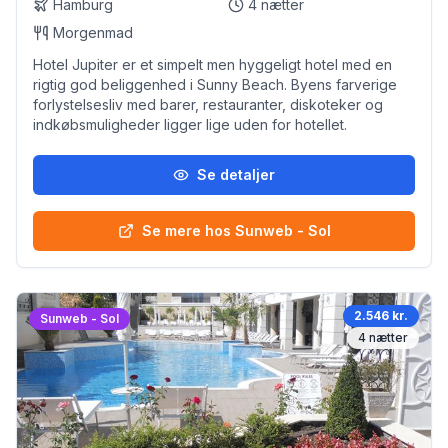
Hamburg
4
nætter
Morgenmad
Hotel Jupiter er et simpelt men hyggeligt hotel med en
rigtig god beliggenhed i Sunny Beach. Byens farverige
forlystelsesliv med barer, restauranter, diskoteker og
indkøbsmuligheder ligger lige uden for hotellet.
Se detaljer
Se mere hos Sunweb - Sol
2.546 kr.
Sunweb - Sol
4
nætter