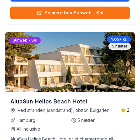
Se mere hos Sunweb - Sol
4.057 kr.
Sunweb - Sol
5
nætter
AluaSun Helios Beach Hotel
ved stranden (sandstrand), obzor, Bulgarien
3
Hamburg
5
nætter
All inclusive
AluaSun Helios Beach Hotel er et charmerende all-