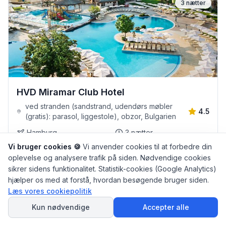
3
nætter
HVD Miramar Club Hotel
ved stranden (sandstrand, udendørs møbler
4.5
(gratis): parasol, liggestole), obzor, Bulgarien
Hamburg
3
nætter
Vi bruger cookies 🍪
All inclusive
Vi anvender cookies til at forbedre din
oplevelse og analysere trafik på siden. Nødvendige cookies
Familievenligt
sikrer sidens funktionalitet. Statistik-cookies (Google Analytics)
hjælper os med at forstå, hvordan besøgende bruger siden.
Se detaljer
Læs vores cookiepolitik
SPØRG
AI Rejseguiden
Kun nødvendige
Accepter alle
Se mere hos Sunweb - Sol