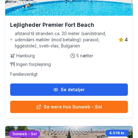
Lejligheder Premier Fort Beach
afstand til stranden ca. 20 meter (sandstrand,
udendørs møbler (mod betaling): parasol,
4
liggestole), sveti-vlas, Bulgarien
Hamburg
5
nætter
Ingen forplejning
Familievenligt
Se detaljer
Se mere hos Sunweb - Sol
4.016 kr.
Sunweb - Sol