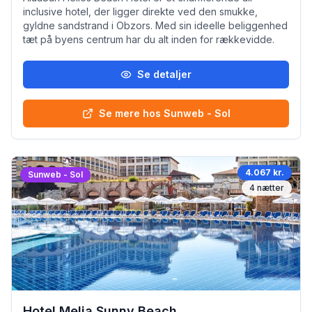
inclusive hotel, der ligger direkte ved den smukke,
gyldne sandstrand i Obzors. Med sin ideelle beliggenhed
tæt på byens centrum har du alt inden for rækkevidde.
Se detaljer
Se mere hos Sunweb - Sol
4.067 kr.
Sunweb - Sol
4
nætter
Hotel Melia Sunny Beach