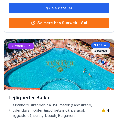
Se detaljer
Se mere hos Sunweb - Sol
3.103 kr.
Sunweb - Sol
4
nætter
Lejligheder Baikal
afstand til stranden ca. 150 meter (sandstrand,
udendørs møbler (mod betaling): parasol,
4
liggestole), sunny-beach, Bulgarien