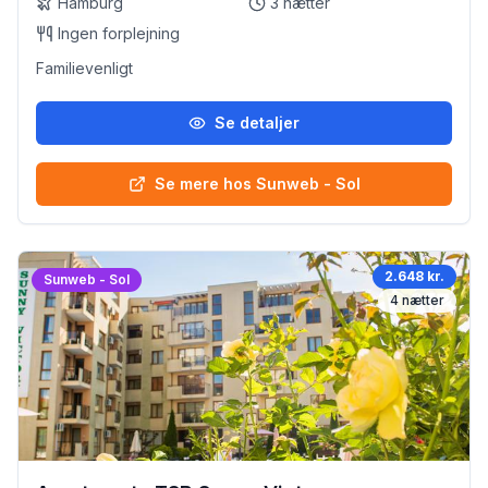
Hamburg
3
nætter
Ingen forplejning
Familievenligt
Se detaljer
Se mere hos Sunweb - Sol
2.648 kr.
Sunweb - Sol
4
nætter