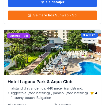
Se detaljer
Se mere hos Sunweb - Sol
3.439 kr.
Sunweb - Sol
4
nætter
Hotel Laguna Park & Aqua Club
afstand til stranden ca. 440 meter (sandstrand,
liggestole (mod betaling) , parasol (mod betaling)
4
), sunny-beach, Bulgarien