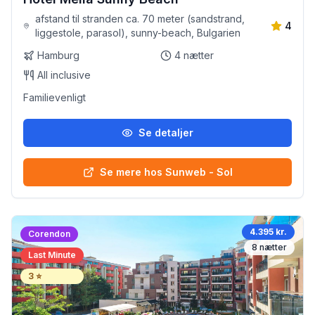
afstand til stranden ca. 70 meter (sandstrand,
4
liggestole, parasol), sunny-beach, Bulgarien
Hamburg
4
nætter
All inclusive
Familievenligt
Se detaljer
Se mere hos Sunweb - Sol
4.395 kr.
Corendon
8
nætter
Last Minute
3
⭐