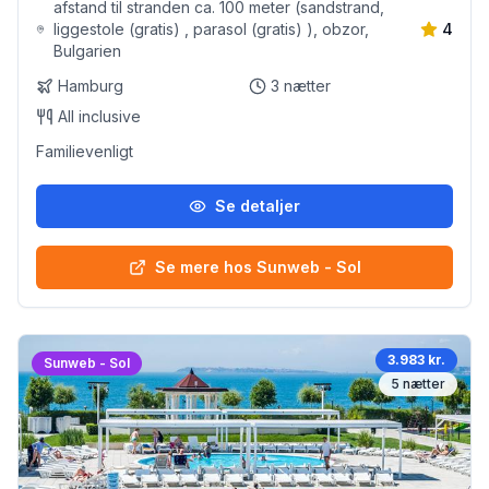
afstand til stranden ca. 100 meter (sandstrand,
liggestole (gratis) , parasol (gratis) ), obzor,
4
Bulgarien
Hamburg
3
nætter
All inclusive
Familievenligt
Se detaljer
Se mere hos Sunweb - Sol
3.983 kr.
Sunweb - Sol
5
nætter