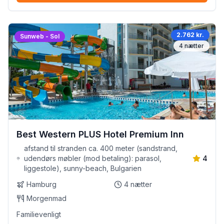
2.762 kr.
Sunweb - Sol
4
nætter
Best Western PLUS Hotel Premium Inn
afstand til stranden ca. 400 meter (sandstrand,
udendørs møbler (mod betaling): parasol,
4
liggestole), sunny-beach, Bulgarien
Hamburg
4
nætter
Morgenmad
Familievenligt