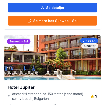
Se detaljer
Se mere hos Sunweb - Sol
2.499 kr.
Sunweb - Sol
4
nætter
Hotel Jupiter
afstand til stranden ca. 150 meter (sandstrand),
3
sunny-beach, Bulgarien