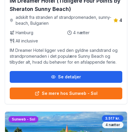
IM Dreamer Hotel (Tidligere Four Points by
Sheraton Sunny Beach)
adskilt fra stranden af strandpromenaden, sunny-
4
beach, Bulgarien
Hamburg
4
nætter
All inclusive
IM Dreamer Hotel ligger ved den gyldne sandstrand og
strandpromenaden i det populære Sunny Beach og
tilbyder alt, hvad du behøver for en afslappende ferie.
Se detaljer
Se mere hos Sunweb - Sol
3.517 kr.
Sunweb - Sol
4
nætter