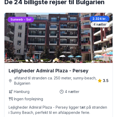
De 24 billigste rejser til Bulgarien
2.324 kr.
Sunweb - Sol
4
nætter
Lejligheder Admiral Plaza - Persey
afstand til stranden ca. 250 meter, sunny-beach,
3.5
Bulgarien
Hamburg
4
nætter
Ingen forplejning
Lejligheder Admiral Plaza - Persey ligger tæt på stranden
i Sunny Beach, perfekt til en afslappende ferie.