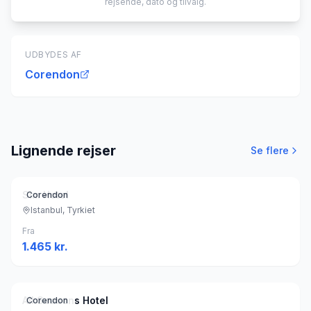
rejsende, dato og tilvalg.
UDBYDES AF
Corendon
Lignende rejser
Se flere
Sim Hotel
Corendon
Istanbul, Tyrkiet
Fra
1.465
kr.
All Seasons Hotel
Corendon