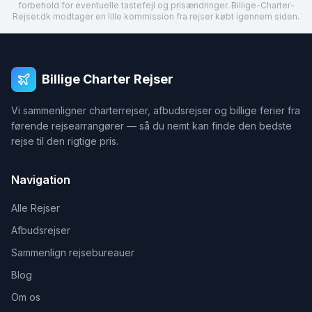
forbehold for eventuelle tastefejl og prisændringer. Billige-Charter-
Rejser.dk modtager en lille kommission fra rejser købt igennem siden.
Billige Charter Rejser
Vi sammenligner charterrejser, afbudsrejser og billige ferier fra
førende rejsearrangører — så du nemt kan finde den bedste
rejse til den rigtige pris.
Navigation
Alle Rejser
Afbudsrejser
Sammenlign rejsebureauer
Blog
Om os