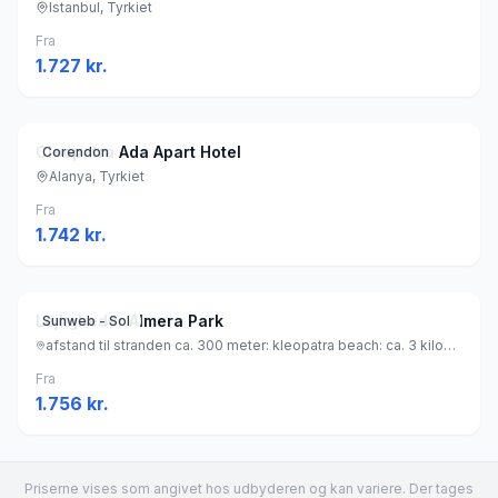
Istanbul, Tyrkiet
Fra
1.727
kr.
Cleopatra Ada Apart Hotel
Corendon
Alanya, Tyrkiet
Fra
1.742
kr.
Lejligheder Almera Park
Sunweb - Sol
afstand til stranden ca. 300 meter: kleopatra beach: ca. 3 kilometer (sandstrand), Tyrkiet
Fra
1.756
kr.
Priserne vises som angivet hos udbyderen og kan variere. Der tages