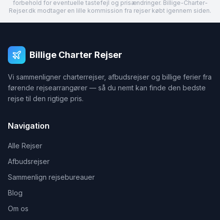
forbehold for eventuelle tastefejl og prisændringer. Billige-Charter-
Rejser.dk modtager en lille kommission fra rejser købt igennem siden.
Billige Charter Rejser
Vi sammenligner charterrejser, afbudsrejser og billige ferier fra
førende rejsearrangører — så du nemt kan finde den bedste
rejse til den rigtige pris.
Navigation
Alle Rejser
Afbudsrejser
Sammenlign rejsebureauer
Blog
Om os