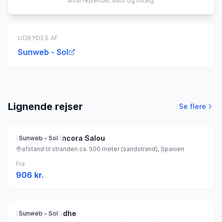
antal rejsende, dato og tilvalg.
UDBYDES AF
Sunweb - Sol
Lignende rejser
Se flere
Lejligheder Ancora Salou
Sunweb - Sol
afstand til stranden ca. 500 meter (sandstrand), Spanien
Fra
906
kr.
Hotel htop Jadhe
Sunweb - Sol