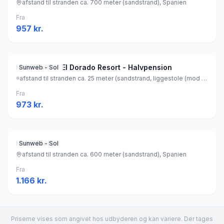
afstand til stranden ca. 700 meter (sandstrand), Spanien
Fra
957
kr.
Hotel Estival El Dorado Resort - Halvpension
Sunweb - Sol
afstand til stranden ca. 25 meter (sandstrand, liggestole (mod betaling) , parasol (mod betaling) ), Spanien
Fra
973
kr.
Hotel Mercè
Sunweb - Sol
afstand til stranden ca. 600 meter (sandstrand), Spanien
Fra
1.166
kr.
Priserne vises som angivet hos udbyderen og kan variere. Der tages