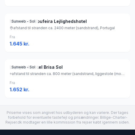
Mirachoro Albufeira Lejlighedshotel
Sunweb - Sol
afstand til stranden ca. 2400 meter (sandstrand), Portugal
Fra
1.645
kr.
Lejlighedshotel Brisa Sol
Sunweb - Sol
afstand til stranden ca. 800 meter (sandstrand, liggestole (mod betaling) , parasol (mod betaling) ), Portugal
Fra
1.652
kr.
Priserne vises som angivet hos udbyderen og kan variere. Der tages
forbehold for eventuelle tastefejl og prisændringer. Billige-Charter-
Rejser.dk modtager en lille kommission fra rejser købt igennem siden.