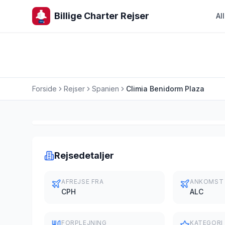
Billige Charter Rejser
Al
Forside
Rejser
Spanien
Climia Benidorm Plaza
Charterrejse
Rejsedetaljer
AFREJSE FRA
ANKOMST
CPH
ALC
FORPLEJNING
KATEGORI