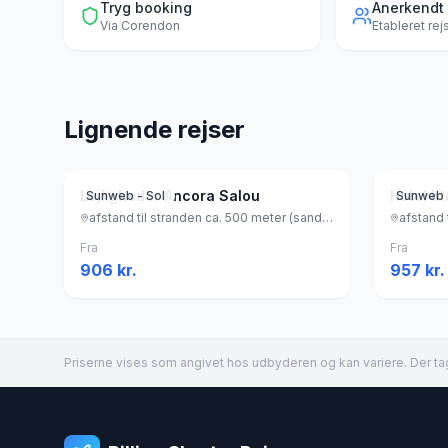
Tryg booking
Anerkendt
Via
Corendon
Etableret re
Lignende rejser
Lejligheder Ancora Salou
Hotel h
Sunweb - Sol
Sunweb 
afstand til stranden ca. 500 meter (sandstrand), Spanien
Fra
Fra
906
kr.
957
kr.
Priserne vises som angivet hos udbyderen og kan variere. Der tag