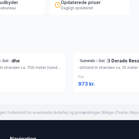
 udbyder
Opdaterede priser
jsebureau
Dagligt opdateret
top Jadhe
- Sol
Sunweb - Sol
afstand til stranden ca. 700 meter (sandstrand), Spanien
Fra
973
kr.
es forbehold for eventuelle tastefejl og prisændringer. Billige-Charter-Rejs
Navigation