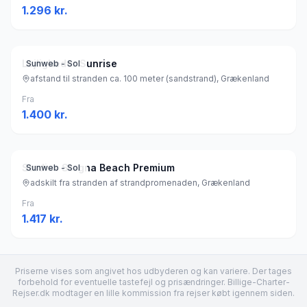
1.296
kr.
Lejligheder Sunrise
Sunweb - Sol
afstand til stranden ca. 100 meter (sandstrand), Grækenland
Fra
1.400
kr.
Studios Stegna Beach Premium
Sunweb - Sol
adskilt fra stranden af strandpromenaden, Grækenland
Fra
1.417
kr.
Priserne vises som angivet hos udbyderen og kan variere. Der tages
forbehold for eventuelle tastefejl og prisændringer. Billige-Charter-
Rejser.dk modtager en lille kommission fra rejser købt igennem siden.