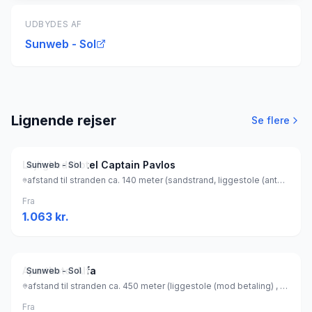
UDBYDES AF
Sunweb - Sol
Lignende rejser
Se flere
Lejlighedshotel Captain Pavlos
Sunweb - Sol
afstand til stranden ca. 140 meter (sandstrand, liggestole (antal: 20) (gratis) , parasol (gratis) ), Grækenland
Fra
1.063
kr.
Aparthotel Alfa
Sunweb - Sol
afstand til stranden ca. 450 meter (liggestole (mod betaling) , parasol (mod betaling) ), Grækenland
Fra