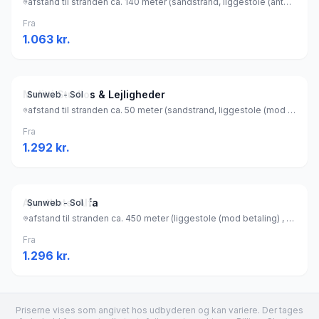
afstand til stranden ca. 140 meter (sandstrand, liggestole (antal: 20) (gratis) , parasol (gratis) ), Grækenland
Fra
1.063
kr.
Melitti Studios & Lejligheder
Sunweb - Sol
afstand til stranden ca. 50 meter (sandstrand, liggestole (mod betaling) , parasol (mod betaling) ), Grækenland
Fra
1.292
kr.
Aparthotel Alfa
Sunweb - Sol
afstand til stranden ca. 450 meter (liggestole (mod betaling) , parasol (mod betaling) ), Grækenland
Fra
1.296
kr.
Priserne vises som angivet hos udbyderen og kan variere. Der tages