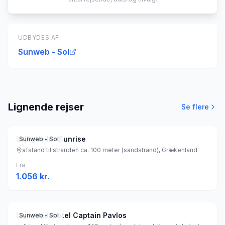
UDBYDES AF
Sunweb - Sol
Lignende rejser
Se flere
Lejligheder Sunrise
Sunweb - Sol
afstand til stranden ca. 100 meter (sandstrand), Grækenland
Fra
1.056
kr.
Lejlighedshotel Captain Pavlos
Sunweb - Sol