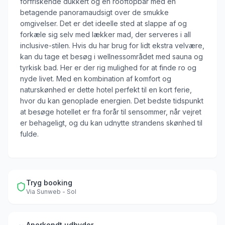
forfriskende dukkert og en rooftopbar med en
betagende panoramaudsigt over de smukke
omgivelser. Det er det ideelle sted at slappe af og
forkæle sig selv med lækker mad, der serveres i all
inclusive-stilen. Hvis du har brug for lidt ekstra velvære,
kan du tage et besøg i wellnessområdet med sauna og
tyrkisk bad. Her er der rig mulighed for at finde ro og
nyde livet. Med en kombination af komfort og
naturskønhed er dette hotel perfekt til en kort ferie,
hvor du kan genoplade energien. Det bedste tidspunkt
at besøge hotellet er fra forår til sensommer, når vejret
er behageligt, og du kan udnytte strandens skønhed til
fulde.
Tryg booking
Via
Sunweb - Sol
Anerkendt udbyder