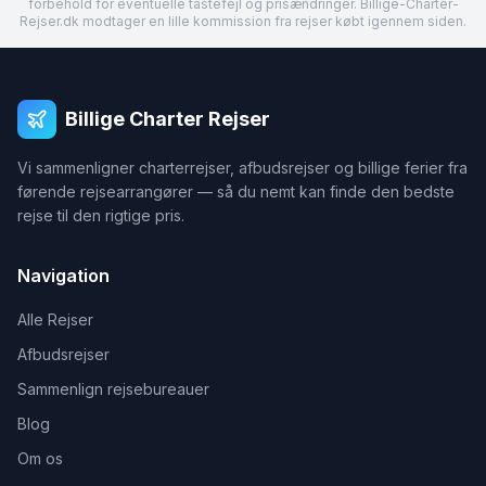
forbehold for eventuelle tastefejl og prisændringer. Billige-Charter-
Rejser.dk modtager en lille kommission fra rejser købt igennem siden.
Billige Charter Rejser
Vi sammenligner charterrejser, afbudsrejser og billige ferier fra
førende rejsearrangører — så du nemt kan finde den bedste
rejse til den rigtige pris.
Navigation
Alle Rejser
Afbudsrejser
Sammenlign rejsebureauer
Blog
Om os