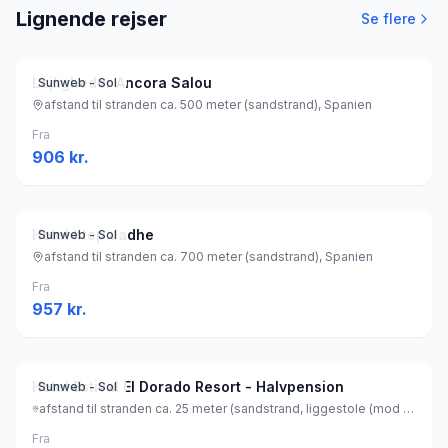
Lignende rejser
Se flere
Lejligheder Ancora Salou
Sunweb - Sol
afstand til stranden ca. 500 meter (sandstrand), Spanien
Fra
906
kr.
Hotel htop Jadhe
Sunweb - Sol
afstand til stranden ca. 700 meter (sandstrand), Spanien
Fra
957
kr.
Hotel Estival El Dorado Resort - Halvpension
Sunweb - Sol
afstand til stranden ca. 25 meter (sandstrand, liggestole (mod betaling) , parasol (mod betaling) ), Spanien
Fra