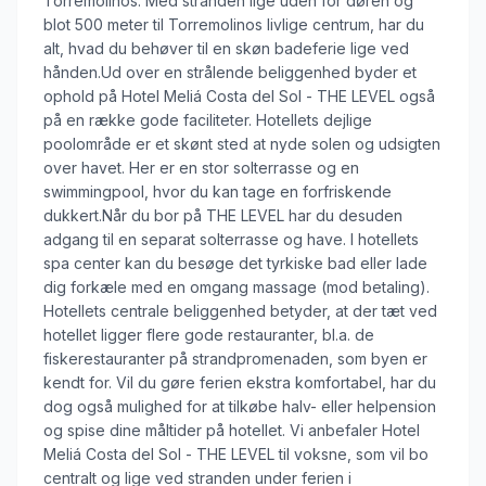
Torremolinos. Med stranden lige uden for døren og
blot 500 meter til Torremolinos livlige centrum, har du
alt, hvad du behøver til en skøn badeferie lige ved
hånden.Ud over en strålende beliggenhed byder et
ophold på Hotel Meliá Costa del Sol - THE LEVEL også
på en række gode faciliteter. Hotellets dejlige
poolområde er et skønt sted at nyde solen og udsigten
over havet. Her er en stor solterrasse og en
swimmingpool, hvor du kan tage en forfriskende
dukkert.Når du bor på THE LEVEL har du desuden
adgang til en separat solterrasse og have. I hotellets
spa center kan du besøge det tyrkiske bad eller lade
dig forkæle med en omgang massage (mod betaling).
Hotellets centrale beliggenhed betyder, at der tæt ved
hotellet ligger flere gode restauranter, bl.a. de
fiskerestauranter på strandpromenaden, som byen er
kendt for. Vil du gøre ferien ekstra komfortabel, har du
dog også mulighed for at tilkøbe halv- eller helpension
og spise dine måltider på hotellet. Vi anbefaler Hotel
Meliá Costa del Sol - THE LEVEL til voksne, som vil bo
centralt og lige ved stranden under ferien i