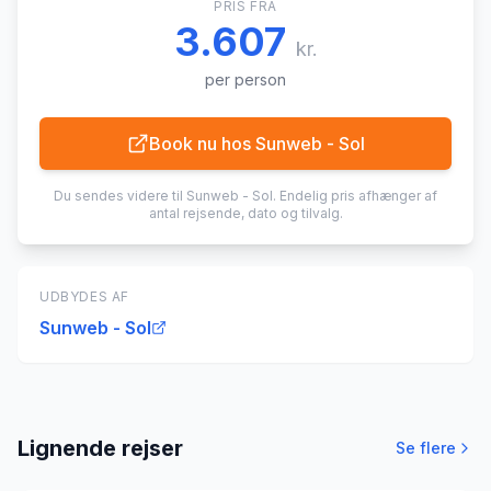
PRIS FRA
3.607
kr.
per person
Book nu hos
Sunweb - Sol
Du sendes videre til
Sunweb - Sol
. Endelig pris afhænger af
antal rejsende, dato og tilvalg.
UDBYDES AF
Sunweb - Sol
Lignende rejser
Se flere