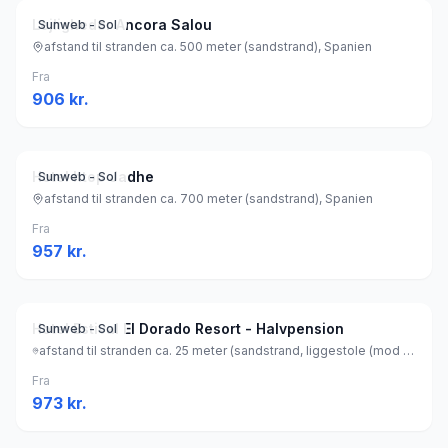
Lejligheder Ancora Salou
Sunweb - Sol
afstand til stranden ca. 500 meter (sandstrand), Spanien
Fra
906
kr.
Hotel htop Jadhe
Sunweb - Sol
afstand til stranden ca. 700 meter (sandstrand), Spanien
Fra
957
kr.
Hotel Estival El Dorado Resort - Halvpension
Sunweb - Sol
afstand til stranden ca. 25 meter (sandstrand, liggestole (mod betaling) , parasol (mod betaling) ), Spanien
Fra
973
kr.