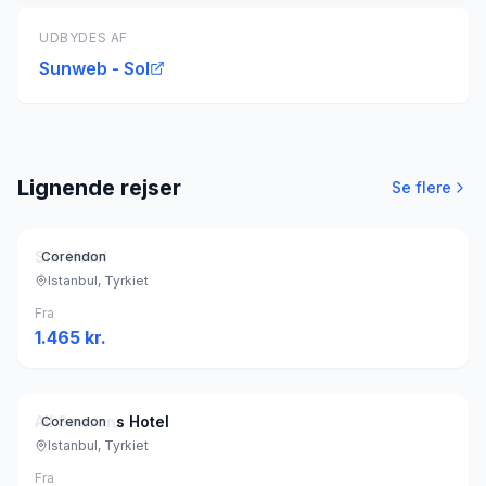
UDBYDES AF
Sunweb - Sol
Lignende rejser
Se flere
Sim Hotel
Corendon
Istanbul, Tyrkiet
Fra
1.465
kr.
All Seasons Hotel
Corendon
Istanbul, Tyrkiet
Fra