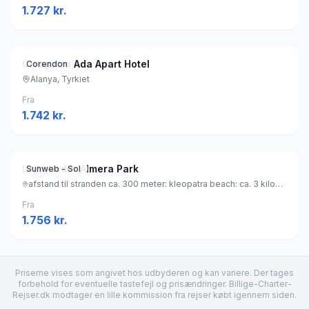
1.727
kr.
Cleopatra Ada Apart Hotel
Corendon
Alanya, Tyrkiet
Fra
1.742
kr.
Lejligheder Almera Park
Sunweb - Sol
afstand til stranden ca. 300 meter: kleopatra beach: ca. 3 kilometer (sandstrand), Tyrkiet
Fra
1.756
kr.
Priserne vises som angivet hos udbyderen og kan variere. Der tages
forbehold for eventuelle tastefejl og prisændringer. Billige-Charter-
Rejser.dk modtager en lille kommission fra rejser købt igennem siden.