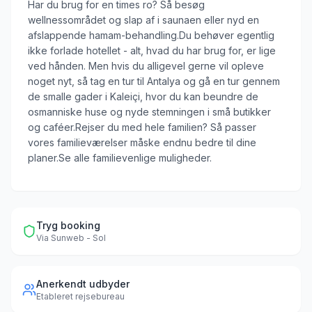
Har du brug for en times ro? Så besøg
wellnessområdet og slap af i saunaen eller nyd en
afslappende hamam-behandling.Du behøver egentlig
ikke forlade hotellet - alt, hvad du har brug for, er lige
ved hånden. Men hvis du alligevel gerne vil opleve
noget nyt, så tag en tur til Antalya og gå en tur gennem
de smalle gader i Kaleiçi, hvor du kan beundre de
osmanniske huse og nyde stemningen i små butikker
og caféer.Rejser du med hele familien? Så passer
vores familieværelser måske endnu bedre til dine
planer.Se alle familievenlige muligheder.
Tryg booking
Via
Sunweb - Sol
Anerkendt udbyder
Etableret rejsebureau