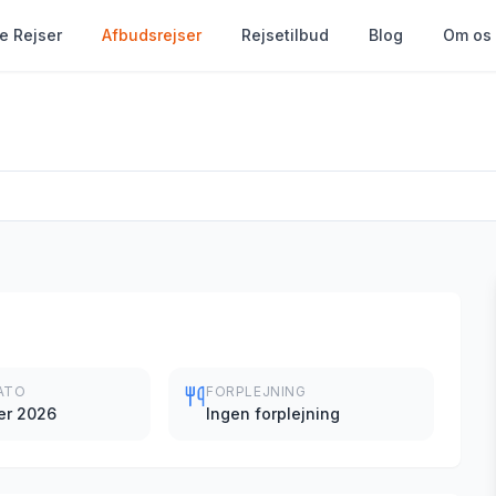
le Rejser
Afbudsrejser
Rejsetilbud
Blog
Om os
ATO
FORPLEJNING
er 2026
Ingen forplejning