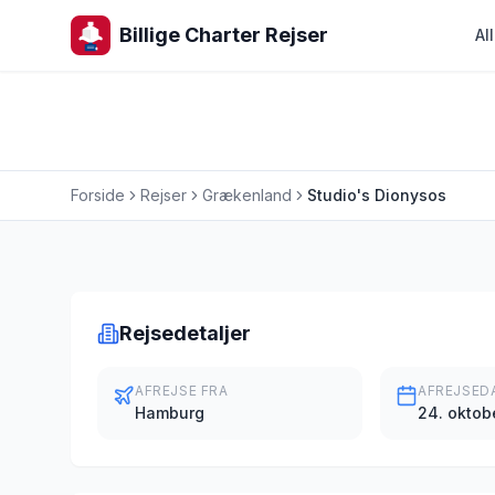
Billige Charter Rejser
Al
Forside
Rejser
Grækenland
Studio's Dionysos
Charterrejse
Rejsedetaljer
AFREJSE FRA
AFREJSED
Hamburg
24. oktob