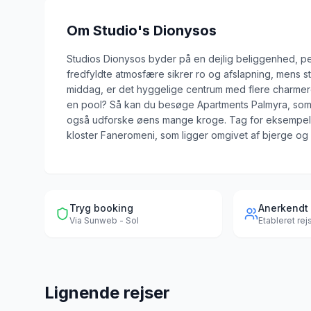
Om
Studio's Dionysos
Studios Dionysos byder på en dejlig beliggenhed, pe
fredfyldte atmosfære sikrer ro og afslapning, mens str
middag, er det hyggelige centrum med flere charmeren
en pool? Så kan du besøge Apartments Palmyra, som 
også udforske øens mange kroge. Tag for eksempel ti
kloster Faneromeni, som ligger omgivet af bjerge og 
Tryg booking
Anerkendt
Via
Sunweb - Sol
Etableret re
Lignende rejser