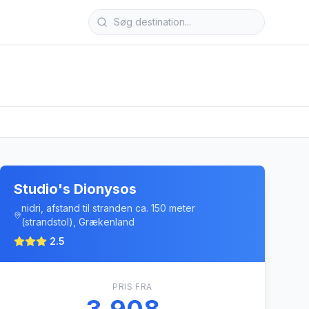
Studio's Dionysos
nidri, afstand til stranden ca. 150 meter
(strandstol), Grækenland
2.5
PRIS FRA