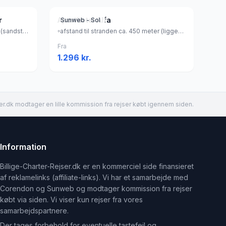
r
Aparthotel Alfa
Sunweb - Sol
afstand til stranden ca. 50 meter (sandstrand, liggestole (mod betaling) , parasol (mod betaling) ), Grækenland
afstand til stranden ca. 450 meter (liggestole (mod betaling) , parasol (mod betaling) ), Grækenland
Fra
1.296
kr.
er.dk modtager en lille kommission fra rejser købt igennem siden.
Information
Billige-Charter-Rejser.dk er en kommerciel side finansieret
af reklamelinks (affiliate-links). Vi har et samarbejde med
Corendon og Sunweb og modtager kommission fra rejser
købt via siden. Vi viser kun rejser fra vores
samarbejdspartnere.
Der tages forbehold for eventuelle tastefejl og