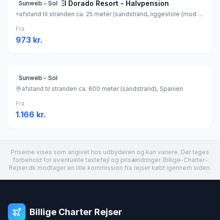
Hotel Estival El Dorado Resort - Halvpension
Sunweb - Sol
afstand til stranden ca. 25 meter (sandstrand, liggestole (mod betaling) , parasol (mod betaling) ), Spanien
Fra
973
kr.
Hotel Mercè
Sunweb - Sol
afstand til stranden ca. 600 meter (sandstrand), Spanien
Fra
1.166
kr.
Priserne vises som angivet hos udbyderen og kan variere. Der tages
forbehold for eventuelle tastefejl og prisændringer. Billige-Charter-
Rejser.dk modtager en lille kommission fra rejser købt igennem siden.
Billige Charter Rejser