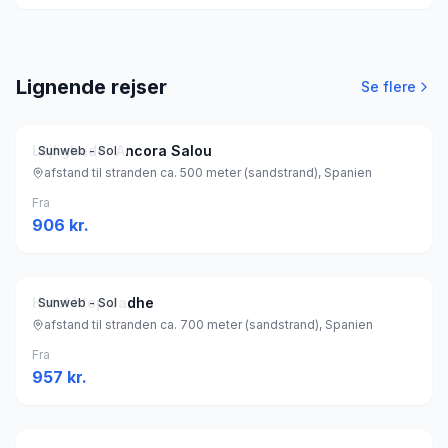
Lignende rejser
Se flere
Lejligheder Ancora Salou
Sunweb - Sol
afstand til stranden ca. 500 meter (sandstrand), Spanien
Fra
906
kr.
Hotel htop Jadhe
Sunweb - Sol
afstand til stranden ca. 700 meter (sandstrand), Spanien
Fra
957
kr.