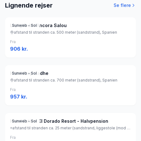
Lignende rejser
Se flere
Lejligheder Ancora Salou
Sunweb - Sol
afstand til stranden ca. 500 meter (sandstrand), Spanien
Fra
906
kr.
Hotel htop Jadhe
Sunweb - Sol
afstand til stranden ca. 700 meter (sandstrand), Spanien
Fra
957
kr.
Hotel Estival El Dorado Resort - Halvpension
Sunweb - Sol
afstand til stranden ca. 25 meter (sandstrand, liggestole (mod betaling) , parasol (mod betaling) ), Spanien
Fra