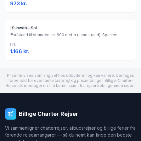
973
kr.
Hotel Mercè
Sunweb - Sol
afstand til stranden ca. 600 meter (sandstrand), Spanien
Fra
1.166
kr.
Priserne vises som angivet hos udbyderen og kan variere. Der tages
forbehold for eventuelle tastefejl og prisændringer. Billige-Charter-
Rejser.dk modtager en lille kommission fra rejser købt igennem siden.
Billige Charter Rejser
Vi sammenligner charterrejser, afbudsrejser og billige ferier fra
førende rejsearrangører — så du nemt kan finde den bedste