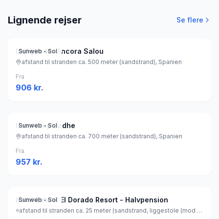
Lignende rejser
Se flere
Lejligheder Ancora Salou
Sunweb - Sol
afstand til stranden ca. 500 meter (sandstrand), Spanien
Fra
906
kr.
Hotel htop Jadhe
Sunweb - Sol
afstand til stranden ca. 700 meter (sandstrand), Spanien
Fra
957
kr.
Hotel Estival El Dorado Resort - Halvpension
Sunweb - Sol
afstand til stranden ca. 25 meter (sandstrand, liggestole (mod betaling) , parasol (mod betaling) ), Spanien