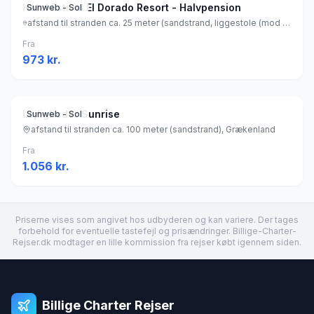
Hotel Estival El Dorado Resort - Halvpension
Sunweb - Sol
afstand til stranden ca. 25 meter (sandstrand, liggestole (mod betaling) , parasol (mod betaling) ), Spanien
Fra
973
kr.
Lejligheder Sunrise
Sunweb - Sol
afstand til stranden ca. 100 meter (sandstrand), Grækenland
Fra
1.056
kr.
Priserne vises som angivet hos udbyderen og kan variere. Der tages
forbehold for eventuelle tastefejl og prisændringer. Billige-Charter-
Rejser.dk modtager en lille kommission fra rejser købt igennem siden.
Billige Charter Rejser