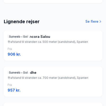
Lignende rejser
Se flere
Lejligheder Ancora Salou
Sunweb - Sol
afstand til stranden ca. 500 meter (sandstrand), Spanien
Fra
906
kr.
Hotel htop Jadhe
Sunweb - Sol
afstand til stranden ca. 700 meter (sandstrand), Spanien
Fra
957
kr.