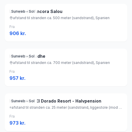
Lejligheder Ancora Salou
Sunweb - Sol
afstand til stranden ca. 500 meter (sandstrand), Spanien
Fra
906
kr.
Hotel htop Jadhe
Sunweb - Sol
afstand til stranden ca. 700 meter (sandstrand), Spanien
Fra
957
kr.
Hotel Estival El Dorado Resort - Halvpension
Sunweb - Sol
afstand til stranden ca. 25 meter (sandstrand, liggestole (mod betaling) , parasol (mod betaling) ), Spanien
Fra
973
kr.