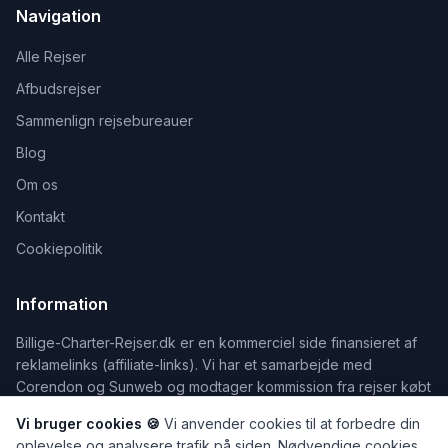
Navigation
Alle Rejser
Afbudsrejser
Sammenlign rejsebureauer
Blog
Om os
Kontakt
Cookiepolitik
Information
Billige-Charter-Rejser.dk er en kommerciel side finansieret af
reklamelinks (affiliate-links). Vi har et samarbejde med
Corendon og Sunweb og modtager kommission fra rejser købt
via siden. Vi viser kun rejser fra vores samarbejdspartnere.
Vi bruger cookies 🍪
Vi anvender cookies til at forbedre din
Der tages forbehold for eventuelle tastefejl og prisændringer.
oplevelse og analysere trafik på siden. Nødvendige cookies