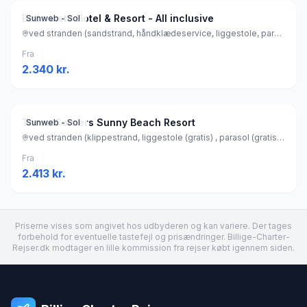
Bella Vista Hotel & Resort - All inclusive
Sunweb - Sol
ved stranden (sandstrand, håndklædeservice, liggestole, parasol), Egypten
Fra
2.340
kr.
Three Corners Sunny Beach Resort
Sunweb - Sol
ved stranden (klippestrand, liggestole (gratis) , parasol (gratis) ), Egypten
Fra
2.413
kr.
Priserne vises som angivet hos udbyderen og kan variere. Der tages
forbehold for eventuelle tastefejl og prisændringer. Billige-Charter-
Rejser.dk modtager en lille kommission fra rejser købt igennem siden.