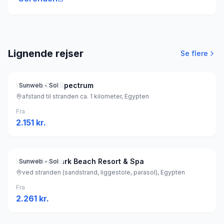
Lignende rejser
Se flere
Hotel FLOW Spectrum
Sunweb - Sol
afstand til stranden ca. 1 kilometer, Egypten
Fra
2.151
kr.
Hotel Minamark Beach Resort & Spa
Sunweb - Sol
ved stranden (sandstrand, liggestole, parasol), Egypten
Fra
2.261
kr.