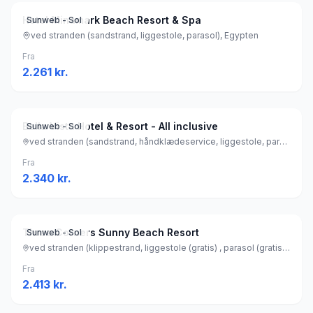
Hotel Minamark Beach Resort & Spa
Sunweb - Sol
ved stranden (sandstrand, liggestole, parasol), Egypten
Fra
2.261
kr.
Bella Vista Hotel & Resort - All inclusive
Sunweb - Sol
ved stranden (sandstrand, håndklædeservice, liggestole, parasol), Egypten
Fra
2.340
kr.
Three Corners Sunny Beach Resort
Sunweb - Sol
ved stranden (klippestrand, liggestole (gratis) , parasol (gratis) ), Egypten
Fra
2.413
kr.