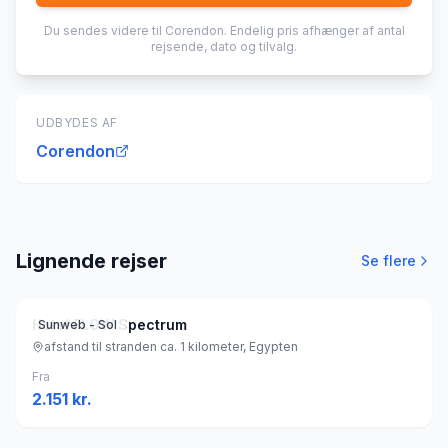
Du sendes videre til
Corendon
. Endelig pris afhænger af antal
rejsende, dato og tilvalg.
UDBYDES AF
Corendon
Lignende rejser
Se flere
Hotel FLOW Spectrum
Sunweb - Sol
afstand til stranden ca. 1 kilometer, Egypten
Fra
2.151
kr.