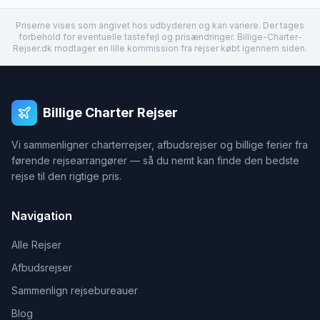
Priserne vises som angivet hos udbyderen og kan variere. Der tages
forbehold for eventuelle tastefejl og prisændringer. Billige-Charter-
Rejser.dk modtager en lille kommission fra rejser købt igennem siden.
Billige Charter Rejser
Vi sammenligner charterrejser, afbudsrejser og billige ferier fra
førende rejsearrangører — så du nemt kan finde den bedste
rejse til den rigtige pris.
Navigation
Alle Rejser
Afbudsrejser
Sammenlign rejsebureauer
Blog