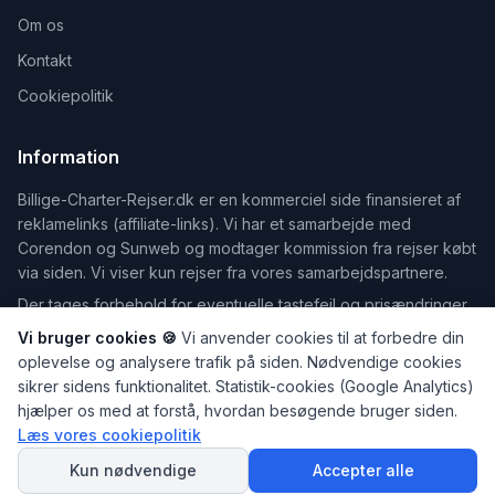
Om os
Kontakt
Cookiepolitik
Information
Billige-Charter-Rejser.dk er en kommerciel side finansieret af
reklamelinks (affiliate-links). Vi har et samarbejde med
Corendon og Sunweb og modtager kommission fra rejser købt
via siden. Vi viser kun rejser fra vores samarbejdspartnere.
Der tages forbehold for eventuelle tastefejl og prisændringer.
Vi bruger cookies 🍪
Vi anvender cookies til at forbedre din
oplevelse og analysere trafik på siden. Nødvendige cookies
sikrer sidens funktionalitet. Statistik-cookies (Google Analytics)
©
2026
Billige-Charter-Rejser.dk — Din guide til billige rejser
hjælper os med at forstå, hvordan besøgende bruger siden.
Dele af indholdet på dette website er udarbejdet med hjælp fra
Læs vores cookiepolitik
SPØRG
kunstig intelligens. Læs mere på vores
Om os
-side.
AI Rejseguiden
Kun nødvendige
Accepter alle