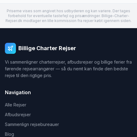
Priserne vises som angivet hos udbyderen og kan variere. Der tages
forbehold for eventuelle tastefejl og prisændringer. Billige-Charter-
Rejser.dk modtager en lille kommission fra rejser købt igennem siden.
Billige Charter Rejser
Vi sammenligner charterrejser, afbudsrejser og billige ferier fra
førende rejsearrangører — så du nemt kan finde den bedste
rejse til den rigtige pris.
Navigation
Alle Rejser
Afbudsrejser
Sammenlign rejsebureauer
Blog