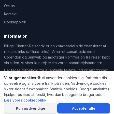
Om os
Kontakt
Cookiepolitik
Information
Billige-Charter-Rejser.dk er en kommerciel side finansieret af
reklamelinks (affiliate-links). Vi har et samarbejde med
Corendon og Sunweb og modtager kommission fra rejser købt
via siden. Vi viser kun rejser fra vores samarbejdspartnere.
Der tages forbehold for eventuelle tastefejl og prisændringer.
Vi bruger cookies 🍪
Vi anvender cookies til at forbedre din
oplevelse og analysere trafik på siden. Nødvendige cookies
sikrer sidens funktionalitet. Statistik-cookies (Google Analytics)
©
2026
Billige-Charter-Rejser.dk — Din guide til billige rejser
hjælper os med at forstå, hvordan besøgende bruger siden.
Dele af indholdet på dette website er udarbejdet med hjælp fra
Læs vores cookiepolitik
SPØRG
kunstig intelligens. Læs mere på vores
Om os
-side.
AI Rejseguiden
Kun nødvendige
Accepter alle