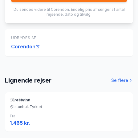
Du sendes videre til
Corendon
. Endelig pris afhænger af antal
rejsende, dato og tilvalg.
UDBYDES AF
Corendon
Lignende rejser
Se flere
Sim Hotel
Corendon
Istanbul, Tyrkiet
Fra
1.465
kr.