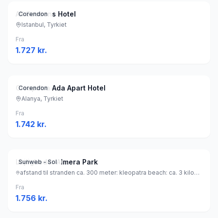
All Seasons Hotel
Corendon
Istanbul, Tyrkiet
Fra
1.727
kr.
Cleopatra Ada Apart Hotel
Corendon
Alanya, Tyrkiet
Fra
1.742
kr.
Lejligheder Almera Park
Sunweb - Sol
afstand til stranden ca. 300 meter: kleopatra beach: ca. 3 kilometer (sandstrand), Tyrkiet
Fra
1.756
kr.