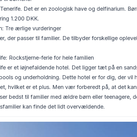
enerife. Det er en zoologisk have og delfinarium. Børn
kring 1.200 DKK.
n: Tre ærlige vurderinger
er, der passer til familier. De tilbyder forskellige oplev
e: Rockstjerne-ferie for hele familien
e er et iøjnefaldende hotel. Det ligger tæt på en sand
ools og underholdning. Dette hotel er for dig, der vil h
, hvilket er et plus. Men vær forberedt på, at det ka
sser bedst til familier med ældre børn eller teenagere, 
sfamilier kan finde det lidt overvældende.