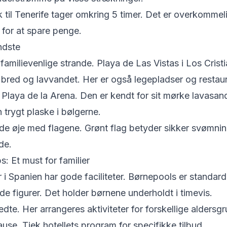
 til Tenerife tager omkring 5 timer. Det er overkommeli
 for at spare penge.
ndste
 familievenlige strande. Playa de Las Vistas i Los Crist
 bred og lavvandet. Her er også legepladser og restaur
Playa de la Arena. Den er kendt for sit mørke lavasand
 trygt plaske i bølgerne.
olde øje med flagene. Grønt flag betyder sikker svømni
de.
: Et must for familier
er i Spanien har gode faciliteter. Børnepools er standa
de figurer. Det holder børnene underholdt i timevis.
dte. Her arrangeres aktiviteter for forskellige aldersgr
ause. Tjek hotellets program for specifikke tilbud.