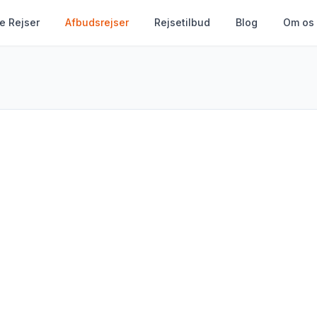
le Rejser
Afbudsrejser
Rejsetilbud
Blog
Om os