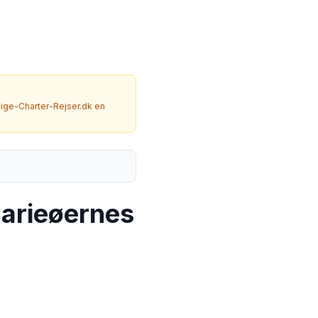
llige-Charter-Rejser.dk en
narieøernes