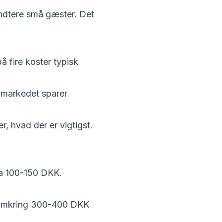
håndtere små gæster. Det
å fire koster typisk
ermarkedet sparer
r, hvad der er vigtigst.
ka 100-150 DKK.
ster omkring 300-400 DKK