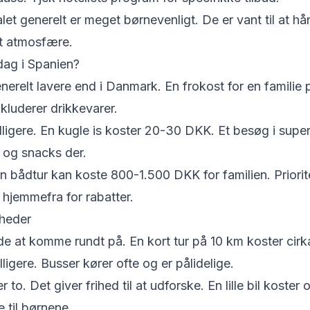
let generelt er meget børnevenligt. De er vant til at 
et atmosfære.
dag i Spanien?
nerelt lavere end i Danmark. En frokost for en familie p
luderer drikkevarer.
lligere. En kugle is koster 20-30 DKK. Et besøg i sup
 og snacks der.
en bådtur kan koste 800-1.500 DKK for familien. Priorite
r hjemmefra for rabatter.
heder
 at komme rundt på. En kort tur på 10 km koster cir
illigere. Busser kører ofte og er pålidelige.
ler to. Det giver frihed til at udforske. En lille bil ko
 til børnene.