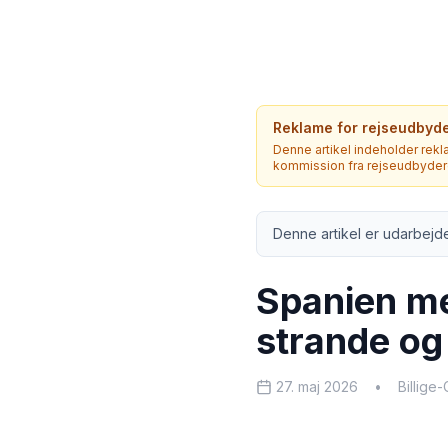
Reklame for rejseudbyd
Denne artikel indeholder rekla
kommission fra rejseudbyderen
Denne artikel er udarbejde
Spanien me
strande og
27. maj 2026
•
Billige