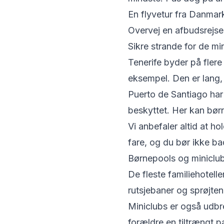
En flyvetur fra Danmark
Overvej en afbudsrejse
Sikre strande for de mi
Tenerife byder på flere
eksempel. Den er lang,
Puerto de Santiago har 
beskyttet. Her kan børn
Vi anbefaler altid at h
fare, og du bør ikke ba
Børnepools og miniclubs
De fleste familiehotell
rutsjebaner og sprøjten
Miniclubs er også udbre
forældre en tiltrængt p