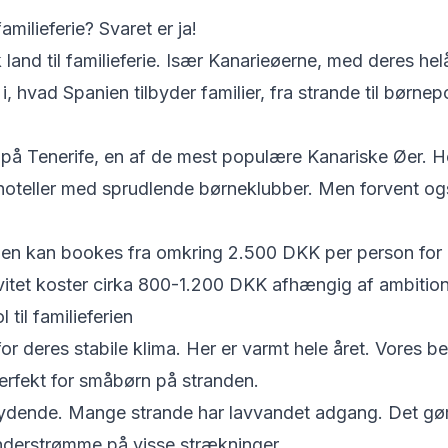
amilieferie? Svaret er ja!
 land til familieferie. Især Kanarieøerne, med deres hel
i, hvad Spanien tilbyder familier, fra strande til børnep
 på Tenerife, en af de mest populære Kanariske Øer. Her
hoteller med sprudlende børneklubber. Men forvent også
anien kan bookes fra omkring 2.500 DKK per person for
vitet koster cirka 800-1.200 DKK afhængig af ambition
 til familieferien
or deres stabile klima. Her er varmt hele året. Vores b
rfekt for småbørn på stranden.
bydende. Mange strande har lavvandet adgang. Det gør
nderstrømme på visse strækninger.