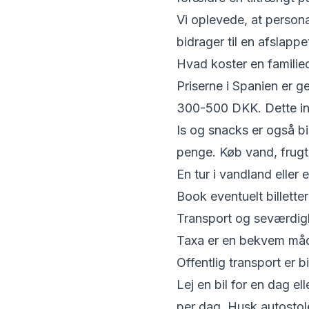
Vi oplevede, at persona
bidrager til en afslapp
Hvad koster en familie
Priserne i Spanien er ge
300-500 DKK. Dette ink
Is og snacks er også bi
penge. Køb vand, frugt
En tur i vandland eller 
Book eventuelt billette
Transport og seværdig
Taxa er en bekvem måde
Offentlig transport er b
Lej en bil for en dag el
per dag. Husk autostole