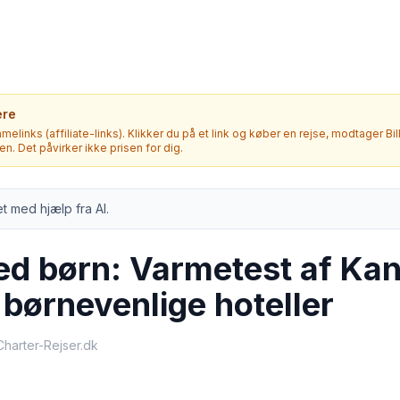
ere
melinks (affiliate-links). Klikker du på et link og køber en rejse, modtager Bi
. Det påvirker ikke prisen for dig.
t med hjælp fra AI.
d børn: Varmetest af Ka
 børnevenlige hoteller
-Charter-Rejser.dk