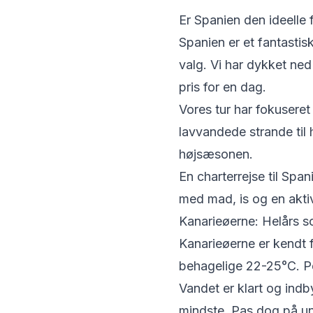
Er Spanien den ideelle f
Spanien er et fantastisk
valg. Vi har dykket ned 
pris for en dag.
Vores tur har fokuseret
lavvandede strande til 
højsæsonen.
En charterrejse til Sp
med mad, is og en akti
Kanarieøerne: Helårs sol
Kanarieøerne er kendt f
behagelige 22-25°C. Pe
Vandet er klart og ind
mindste. Pas dog på u