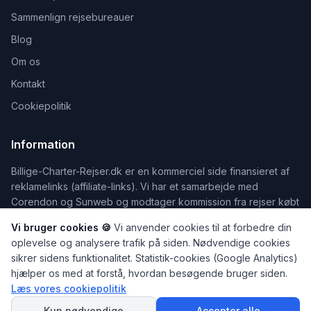
Sammenlign rejsebureauer
Blog
Om os
Kontakt
Cookiepolitik
Information
Billige-Charter-Rejser.dk er en kommerciel side finansieret af
reklamelinks (affiliate-links). Vi har et samarbejde med
Corendon og Sunweb og modtager kommission fra rejser købt
via siden. Vi viser kun rejser fra vores samarbejdspartnere.
Vi bruger cookies 🍪
Vi anvender cookies til at forbedre din
Der tages forbehold for eventuelle tastefejl og prisændringer.
oplevelse og analysere trafik på siden. Nødvendige cookies
sikrer sidens funktionalitet. Statistik-cookies (Google Analytics)
hjælper os med at forstå, hvordan besøgende bruger siden.
Læs vores cookiepolitik
©
2026
Billige-Charter-Rejser.dk — Din guide til billige rejser
SPØRG
AI Rejseguiden
Kun nødvendige
Accepter alle