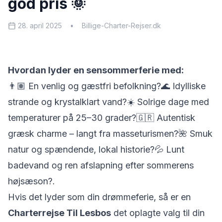
god pris 🌞
28. april 2025
•
Billige-Charter-Rejser.dk
Hvordan lyder en sensommerferie med:
👨🏽 En venlig og gæstfri befolkning?🌊 Idylliske
strande og krystalklart vand?☀️ Solrige dage med
temperaturer på 25–30 grader?🇬🇷 Autentisk
græsk charme – langt fra masseturismen?🌺 Smuk
natur og spændende, lokal historie?💦 Lunt
badevand og ren afslapning efter sommerens
højsæson?
.
Hvis det lyder som din drømmeferie, så er en
Charterrejse Til Lesbos
det oplagte valg til din