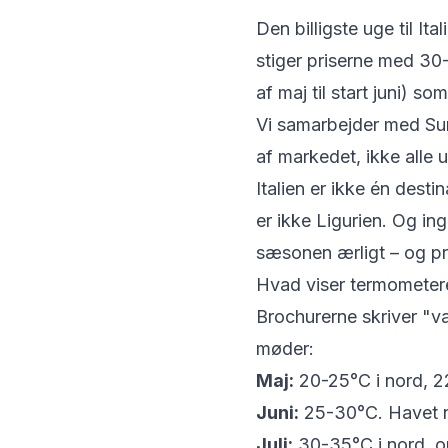
Den billigste uge til It
stiger priserne med 30-
af maj til start juni) s
Vi samarbejder med Sunw
af markedet, ikke alle 
Italien er ikke én desti
er ikke Ligurien. Og i
sæsonen ærligt – og pr
Hvad viser termometere
Brochurerne skriver "va
møder:
Maj:
20-25°C i nord, 22
Juni:
25-30°C. Havet n
Juli:
30-35°C i nord, op