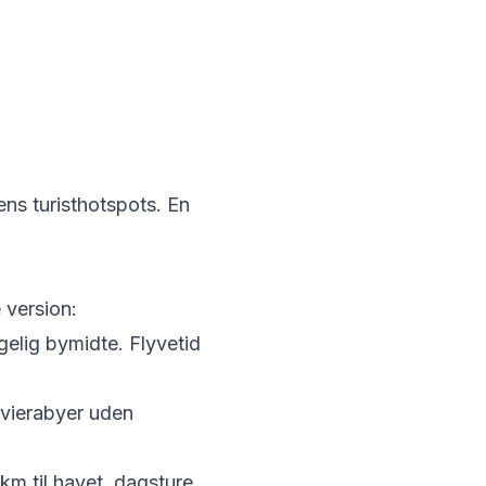
ens turisthotspots. En
 version:
elig bymidte. Flyvetid
rivierabyer uden
 km til havet, dagsture