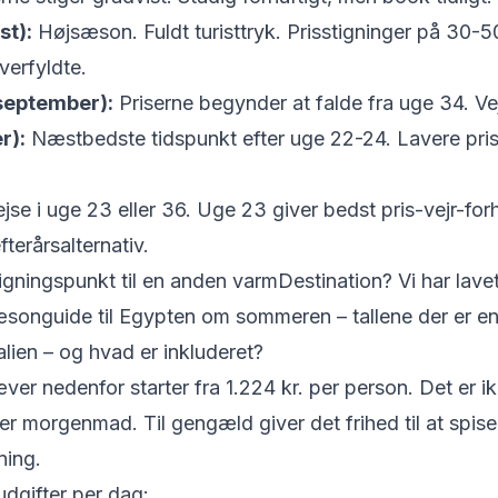
st):
Højsæson. Fuldt turisttryk. Prisstigninger på 30-5
erfyldte.
september):
Priserne begynder at falde fra uge 34. Vej
r):
Næstbedste tidspunkt efter uge 22-24. Lavere priser
jse i uge 23 eller 36. Uge 23 giver bedst pris-vejr-fo
terårsalternativ.
gningspunkt til en anden varmDestination? Vi har lavet
songuide til Egypten om sommeren
– tallene der er 
alien – og hvad er inkluderet?
er nedenfor starter fra 1.224 kr. per person. Det er ikk
r morgenmad. Til gengæld giver det frihed til at spise lo
ning.
dgifter per dag: