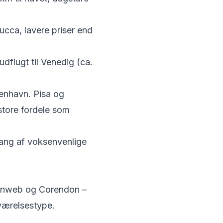
ucca, lavere priser end
flugt til Venedig (ca.
øbenhavn. Pisa og
 store fordele som
ng af voksenvenlige
 Sunweb og Corendon –
 værelsestype.