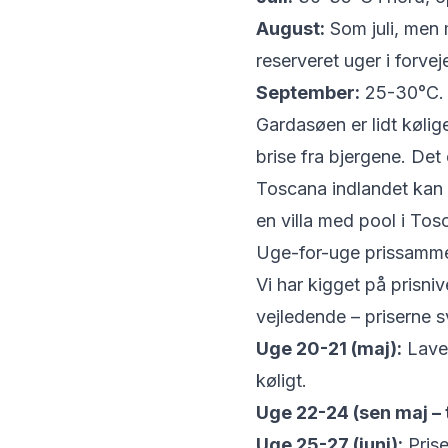
August:
Som juli, men m
reserveret uger i forvej
September:
25-30°C. H
Gardasøen er lidt køli
brise fra bjergene. Det
Toscana indlandet kan v
en villa med pool i Tos
Uge-for-uge prissammenl
Vi har kigget på prisni
vejledende – priserne 
Uge 20-21 (maj):
Laves
køligt.
Uge 22-24 (sen maj – ti
Uge 25-27 (juni):
Prise