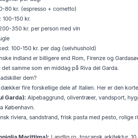
-80 kr. (espresso + cornetto)
 100-150 kr.
200-350 kr. per person med vin
ugle
ked: 100-150 kr. per dag (selvhushold)
nske indland er billigere end Rom, Firenze og Gardasø
ke det samme som en middag på Riva del Garda.
adskiller dem?
ækker fire forskellige dele af Italien. Her er den korte
l Garda):
Alpebaggrund, oliventræer, vandsport, hygg
 fra København.
ensk riviera, sandstrand, frisk pasta med pesto, rolige 
piglia Marittima):
Landlig ro, toscansk arkitektur, 10