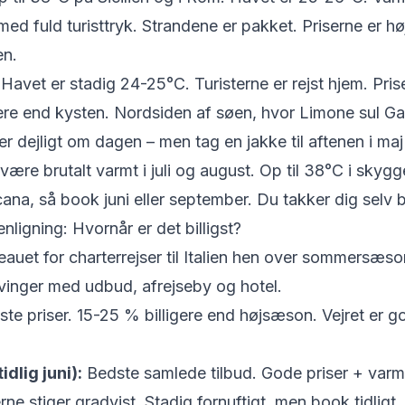
ed fuld turisttryk. Strandene er pakket. Priserne er hø
en.
avet er stadig 24-25°C. Turisterne er rejst hjem. Prise
gere end kysten. Nordsiden af søen, hvor Limone sul Ga
 er dejligt om dagen – men tag en jakke til aftenen i m
ære brutalt varmt i juli og august. Op til 38°C i skygg
cana, så book juni eller september. Du takker dig selv 
igning: Hvornår er det billigst?
veauet for charterrejser til Italien hen over sommersæso
svinger med udbud, afrejseby og hotel.
te priser. 15-25 % billigere end højsæson. Vejret er g
dlig juni):
Bedste samlede tilbud. Gode priser + varmt
rne stiger gradvist. Stadig fornuftigt, men book tidligt.