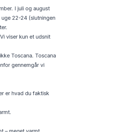
mber. I juli og august
r uge 22-24 (slutningen
ter.
i viser kun et udsnit
 er ikke Toscana. Toscana
enfor gennemgår vi
er er hvad du faktisk
armt.
mt – meget varmt.