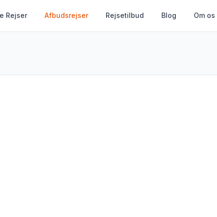
le Rejser
Afbudsrejser
Rejsetilbud
Blog
Om os