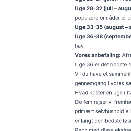
Uge 28-32 (juli – augu
populære områder er ov
Uge 33-35 (august – 
Uge 36-38 (septembe
hav.
Vores anbefaling:
Afre
Uge 36 er det bedste ef
Vil du have et sammenli
gennemgang i vores
sæ
Hvad koster en uge i It
De fem rejser vi fremhæv
primært selvhushold elle
er langt den bedste løs
Regn med disse ekstrau