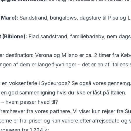
 Mare):
Sandstrand, bungalows, dagsture til Pisa og L
 (Bibione):
Flad sandstrand, familiebadeby, nem dagsud
efter destination: Verona og Milano er ca. 2 timer fra K
Ingen af dem er lange flyvninger – det er en af Italiens
vt en voksenferie i Sydeuropa? Se også vores
gennemga
 en god sammenligning hvis du ikke er låst på Italien.
en – hvem passer hvad til?
 fremhæver fra vores partnere. Vi viser kun rejser fra
serne er fra-priser og kan variere efter afrejsedato og
ardasøen fra 1.224 kr.