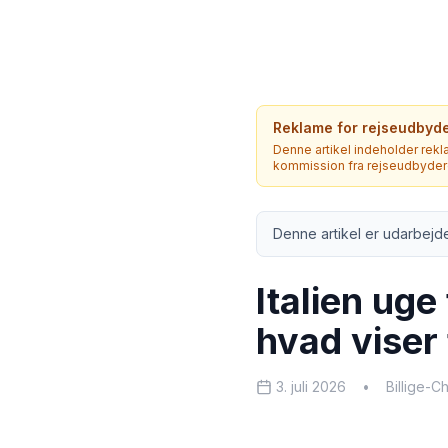
Reklame for rejseudbyd
Denne artikel indeholder rekla
kommission fra rejseudbyderen
Denne artikel er udarbejde
Italien uge
hvad viser
3. juli 2026
•
Billige-C