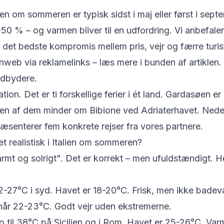
alien om sommeren er typisk sidst i maj eller først i septe
50 % – og varmen bliver til en udfordring. Vi anbefale
om det bedste kompromis mellem pris, vejr og færre turis
eb via reklamelinks – læs mere i bunden af artiklen. V
udbydere.
nation. Det er ti forskellige ferier i ét land. Gardasøen
ngen af dem minder om Bibione ved Adriaterhavet. Ned
æsenterer fem konkrete rejser fra vores partnere.
t realistisk i Italien om sommeren?
rmt og solrigt". Det er korrekt – men ufuldstændigt. H
-27°C i syd. Havet er 18-20°C. Frisk, men ikke badev
år 22-23°C. Godt vejr uden ekstremerne.
 til 38°C på Sicilien og i Rom. Havet er 25-26°C. Var