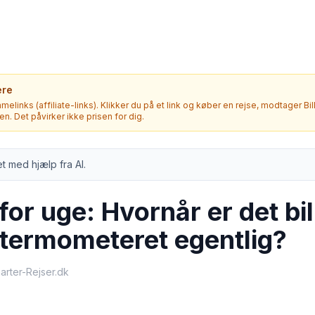
ere
melinks (affiliate-links). Klikker du på et link og køber en rejse, modtager Bi
. Det påvirker ikke prisen for dig.
t med hjælp fra AI.
 for uge: Hvornår er det bil
 termometeret egentlig?
harter-Rejser.dk