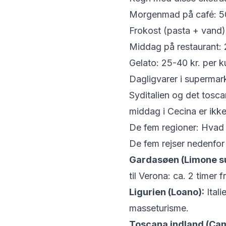
Morgenmad på café: 50
Frokost (pasta + vand):
Middag på restaurant: 
Gelato: 25-40 kr. per k
Dagligvarer i supermar
Syditalien og det tosca
middag i Cecina er ik
De fem regioner: Hvad 
De fem rejser nedenfor d
Gardasøen (Limone su
til Verona: ca. 2 timer
Ligurien (Loano):
Itali
masseturisme.
Toscana indland (Cam