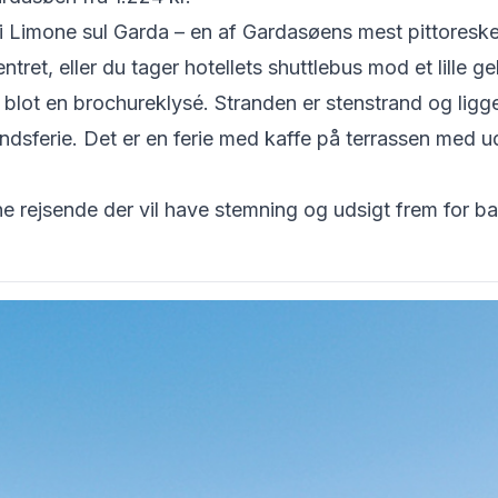
 i Limone sul Garda – en af Gardasøens mest pittoreske
ntret, eller du tager hotellets shuttlebus mod et lille
e blot en brochureklysé. Stranden er stenstrand og lig
ndsferie. Det er en ferie med kaffe på terrassen med u
ne rejsende der vil have stemning og udsigt frem for ba