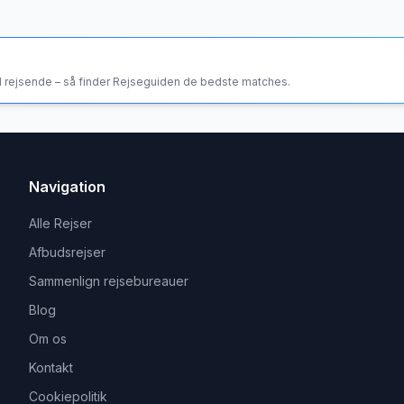
tal rejsende – så finder Rejseguiden de bedste matches.
Navigation
Alle Rejser
Afbudsrejser
Sammenlign rejsebureauer
Blog
Om os
Kontakt
Cookiepolitik